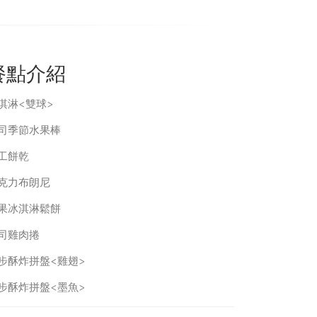
餐點介紹
淇淋<雙球>
司季節水果棒
工餅乾
克力布朗尼
果冰淇淋鬆餅
司雞肉捲
步酥炸拼盤<雞翅>
步酥炸拼盤<墨魚>