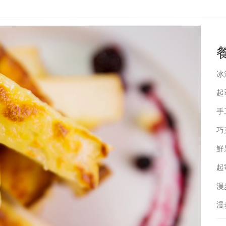
冰
起
手
巧
鮮
起
漫
漫