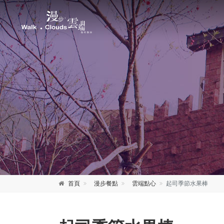
首頁
漫步餐點
雲端點心
起司季節水果棒