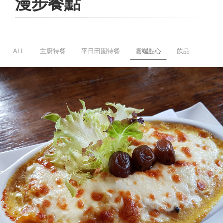
漫步餐點
ALL
主廚特餐
平日田園特餐
雲端點心
飲品
奶油雞肉麵