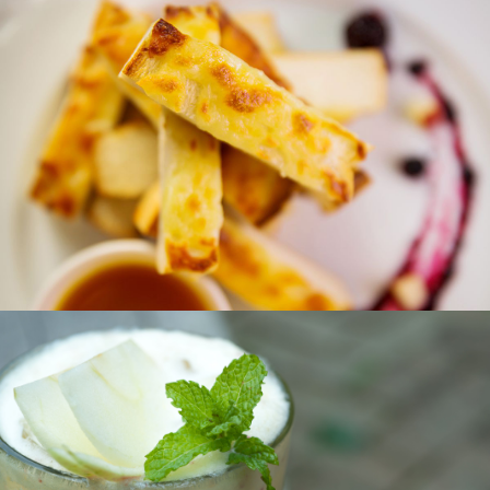
起司季節水果棒
活力現打新鮮果汁